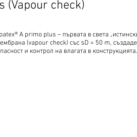
s (Vapour check)
tex® A primo plus – първата в света „истинск
мбрана (vapour check) със sD = 50 m, създаде
асност и контрол на влагата в конструкцията