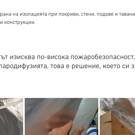
трана на изолацията при покриви, стени, подове и таван
 конструкции. 
тът изисква по-висока пожаробезопасност,
пародифузията, това е решение, което си 