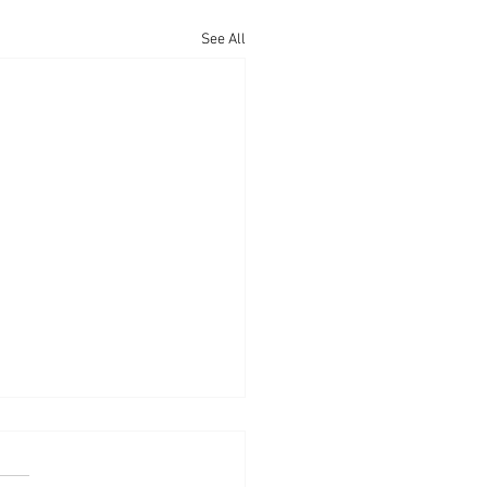
See All
едура за избор на
лнител