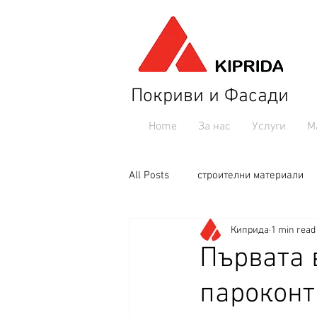
Покриви и Фасади
Home
За нас
Услуги
М
All Posts
строителни материали
Киприда
1 min read
Първата 
пароконт