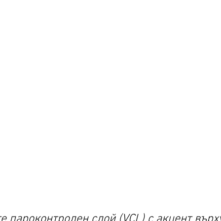
е пароконтролен слой (VCL) с акцент върх