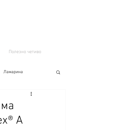
Полезно четиво
Ламарина
има
x® A