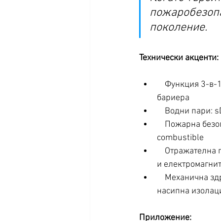
пожаробезопа
поколение.
Технически акценти:
    Функция 3-в-1: vapour check + въздушноплътен слой (airtight layer) + електросмог 
бариера
    Водни пари
    Пожарна безопасност: A2-s1,d0 (ниско димоотделяне, без горящи капки) –  non-
combustible
    Отражателна повърхност: микроперфориран алуминиев слой, който отразява топлина 
и електромагни
    Механична здравина: много високи якостни показатели (подходяща и при вдухвана/
насипна изолаци
Приложение: