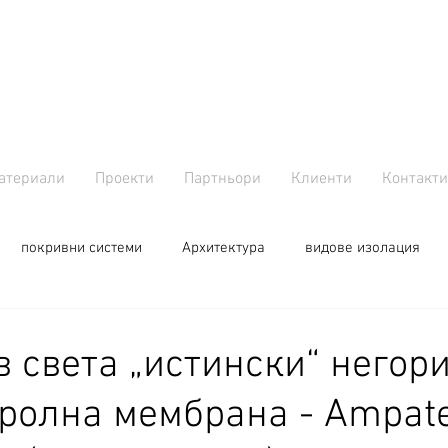
атериали
Проекти
Партньори
Клиенти
Контакти
покривни системи
Aрхитектура
видове изолация
в света „истински“ негор
ролна мембрана - Ampate