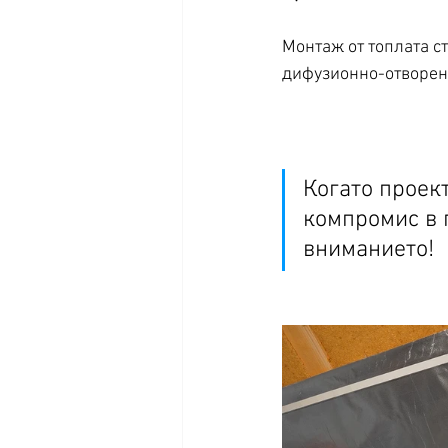
Монтаж от топлата с
дифузионно-отворени
Когато проек
компромис в 
вниманието!