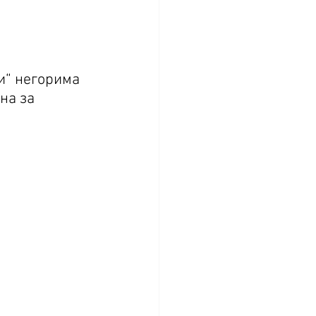
и“ негорима 
на за 
.