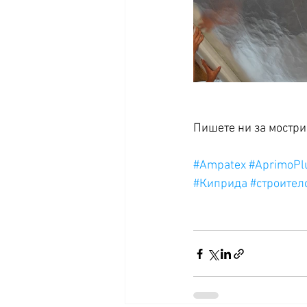
Пишете ни за мостри
#Ampatex
#AprimoPl
#Киприда
#строител