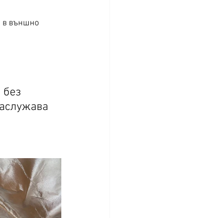
и в външно 
 без 
заслужава 