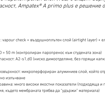
сност, Ampatex® A primo plus е решение о
: sD = 50 m (контролиран паропренос към студената зона)
тно излъчване
я, където мембраната трябва да “удържи” материала)