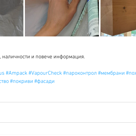
, наличности и повече информация. 
us
#Ampack
#VapourCheck
#пароконтрол
#мембрани
#по
ство
#покриви
#фасади