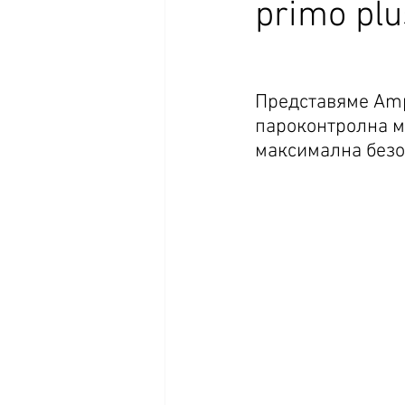
primo plu
Представяме Ampa
пароконтролна ме
максимална безоп