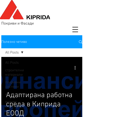
Покриви и Фасади
Полезно четиво
All Posts
All Posts
строителни
материали
покривни
системи
Адаптирана работна
Aрхитектура
видове
среда в Киприда
изолация
ЕООД
Ламарина