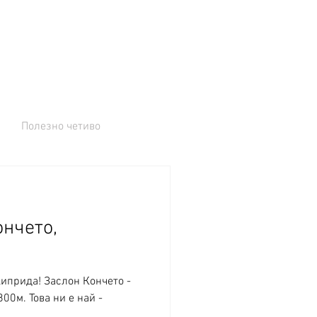
Полезно четиво
ончето,
иприда! Заслон Кончето -
..