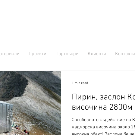
атериали
Проекти
Партньори
Клиенти
Контакти
1 min read
Пирин, заслон К
височина 2800м
С любезното съдействие на К
надморска височина около 2800м. Това ни е най -
високия обект! Заслона беше .