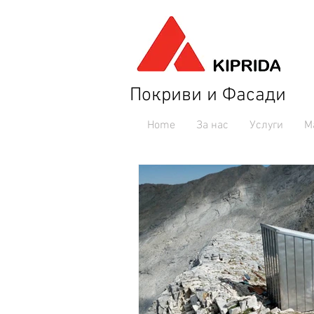
Покриви и Фасади
Home
За нас
Услуги
М