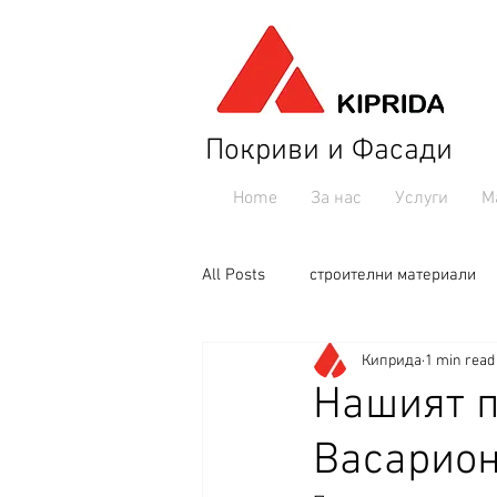
Покриви и Фасади
Home
За нас
Услуги
М
All Posts
строителни материали
Киприда
1 min read
Нашият п
Васарион