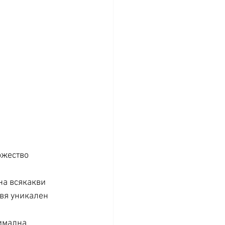
ожество 
на всякакви 
вя уникален 
имална 