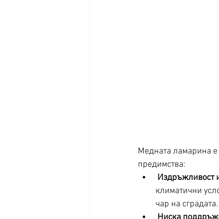
Медната ламарина е 
предимства:
Издръжливост и
климатични усло
чар на сградата.
Ниска поддръж