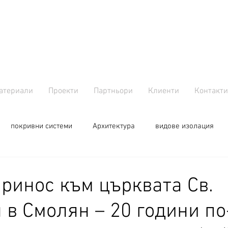
атериали
Проекти
Партньори
Клиенти
Контакти
покривни системи
Aрхитектура
видове изолация
ринос към църквата Св.
 в Смолян – 20 години по