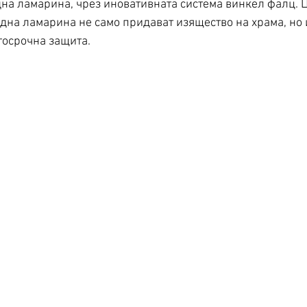
дна ламарина, чрез иновативната система винкел фалц. Ц
дна ламарина не само придават изящество на храма, но 
госрочна защита.