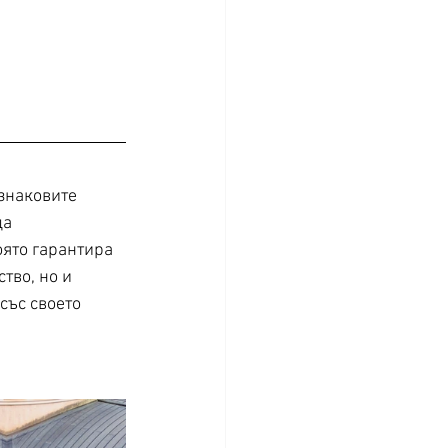
знаковите 
а 
ято гарантира 
во, но и  
със своето 