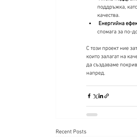
поддръжка, като
качества.
Енергийна ефек
спомага за по-д
С този проект ние з
които залагат на кач
да създаваме покриви
напред.
Recent Posts