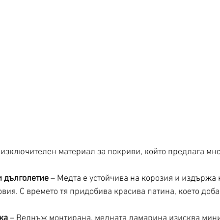
изключителен материал за покриви, който предлага мн
 дълголетие
 – Медта е устойчива на корозия и издържа 
вия. С времето тя придобива красива патина, което доба
ка
 – Веднъж монтирана, медната ламарина изисква мин