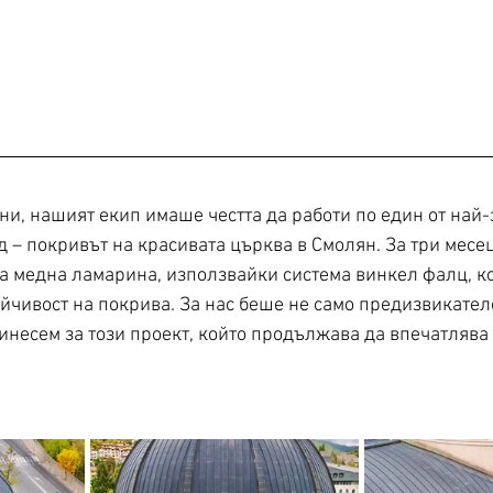
ни, нашият екип имаше честта да работи по един от най-
 – покривът на красивата църква в Смолян. За три месец
а медна ламарина, използвайки система винкел фалц, ко
йчивост на покрива. За нас беше не само предизвикателст
инесем за този проект, който продължава да впечатлява 