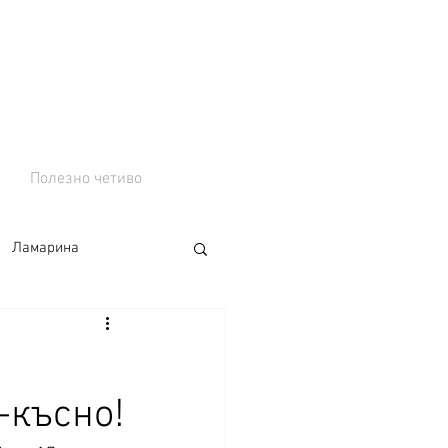
Полезно четиво
Ламарина
-късно!