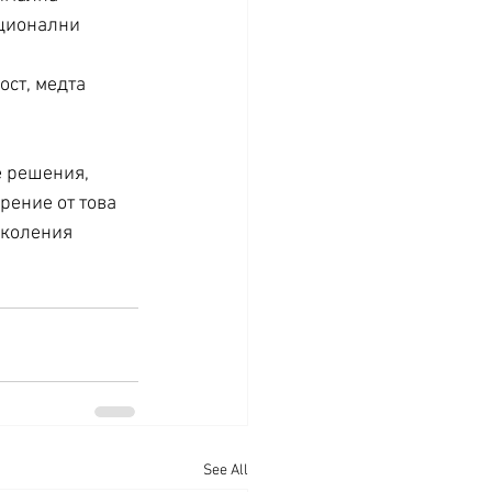
ционални 
ст, медта 
е решения, 
рение от това 
околения 
See All