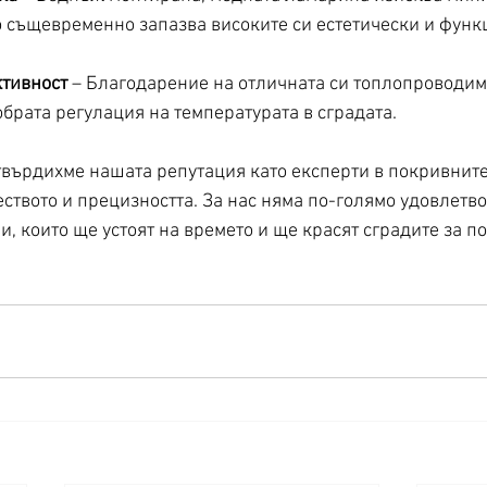
 същевременно запазва високите си естетически и функ
тивност
 – Благодарение на отличната си топлопроводимо
обрата регулация на температурата в сградата.
атвърдихме нашата репутация като експерти в покривнит
еството и прецизността. За нас няма по-голямо удовлетво
, които ще устоят на времето и ще красят сградите за п